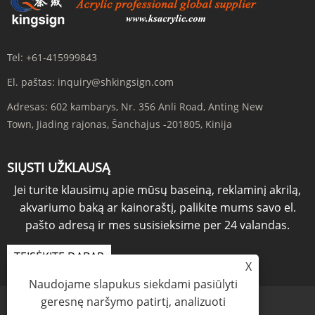
Tel:
+61-415999843
El. paštas:
inquiry@shkingsign.com
Adresas:
602 kambarys, Nr. 356 Anli Road, Anting New
Town, Jiading rajonas, Šanchajus -201805, Kinija
SIŲSTI UŽKLAUSĄ
Jei turite klausimų apie mūsų baseiną, reklaminį akrilą,
akvariumo baką ar kainoraštį, palikite mums savo el.
pašto adresą ir mes susisieksime per 24 valandas.
TEISĖKITE DABAR
X
Naudojame slapukus siekdami pasiūlyti
geresnę naršymo patirtį, analizuoti