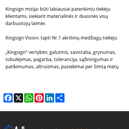
Kingsign misija: būti labiausiai patenkintu tiekėju
klientams, siekiant materialinės ir dvasinės visų
darbuotojų laimės
Kingsign Vision: tapti Nr.1 ​​akrilinių medžiagų tiekėju
„Kingsign“ vertybės: galutinis, savistaba, grynumas,
tobulėjimas, pagarba, tolerancija, sąžiningumas ir
patikimumas, altruizmas, pasiekimai per šimtą metų
Facebook
X
WhatsApp
Pinterest
LinkedIn
Share