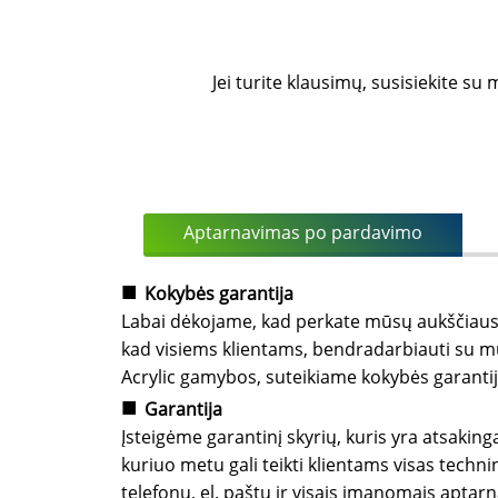
Jei turite klausimų, susisiekite s
Aptarnavimas po pardavimo
■
Kokybės garantija
Labai dėkojame, kad perkate mūsų aukščiaus
kad visiems klientams, bendradarbiauti su mumi
Acrylic gamybos, suteikiame kokybės garanti
■
Garantija
Įsteigėme garantinį skyrių, kuris yra atsakin
kuriuo metu gali teikti klientams visas tech
telefonu, el. paštu ir visais įmanomais aptar