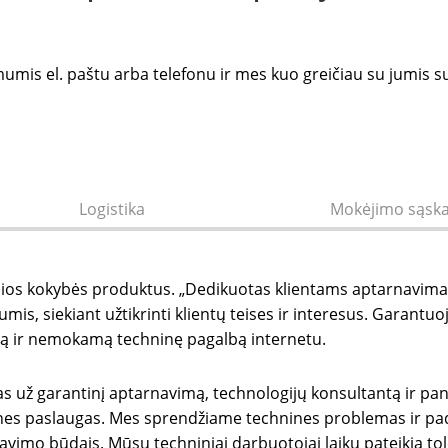
u mumis el. paštu arba telefonu ir mes kuo greičiau su jumis s
Logistika
Mokėjimo sąska
ios kokybės produktus. „Dedikuotas klientams aptarnavimas
s, siekiant užtikrinti klientų teises ir interesus. Garantuoj
ją ir nemokamą techninę pagalbą internetu.
gas už garantinį aptarnavimą, technologijų konsultantą ir p
nines paslaugas. Mes sprendžiame technines problemas ir pa
navimo būdais. Mūsų techniniai darbuotojai laiku pateikia tol