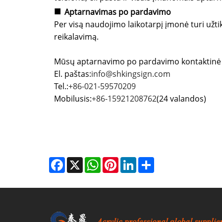
■
Aptarnavimas po pardavimo
Per visą naudojimo laikotarpį įmonė turi užti
reikalavimą.
Mūsų aptarnavimo po pardavimo kontaktinė i
El. paštas:
info@shkingsign.com
Tel.:
+86-021-59570209
Mobilusis:
+86-15921208762
(24 valandos)
Facebook
X
WhatsApp
Pinterest
LinkedIn
Share