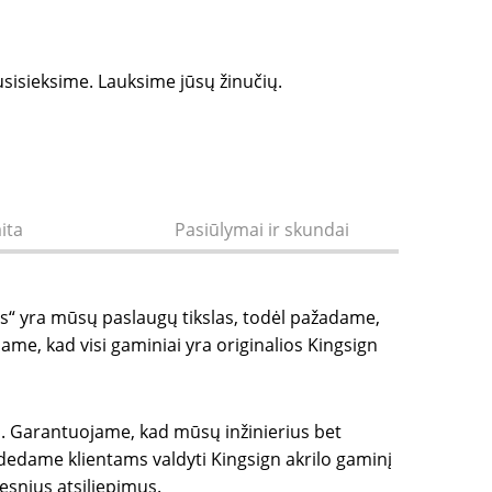
usisieksime. Lauksime jūsų žinučių.
ita
Pasiūlymai ir skundai
“ yra mūsų paslaugų tikslas, todėl pažadame,
ame, kad visi gaminiai yra originalios Kingsign
an. Garantuojame, kad mūsų inžinierius bet
dedame klientams valdyti Kingsign akrilo gaminį
esnius atsiliepimus.