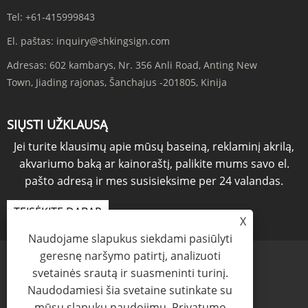
Tel:
+61-415999843
El. paštas:
inquiry@shkingsign.com
Adresas:
602 kambarys, Nr. 356 Anli Road, Anting New
Town, Jiading rajonas, Šanchajus -201805, Kinija
SIŲSTI UŽKLAUSĄ
Jei turite klausimų apie mūsų baseiną, reklaminį akrilą,
akvariumo baką ar kainoraštį, palikite mums savo el.
pašto adresą ir mes susisieksime per 24 valandas.
TEISĖKITE DABAR
X
Naudojame slapukus siekdami pasiūlyti
geresnę naršymo patirtį, analizuoti
svetainės srautą ir suasmeninti turinį.
Naudodamiesi šia svetaine sutinkate su
Links
Sitemap
RSS
XML
Privatumo politika
mūsų slapukų naudojimu.
Privatumo