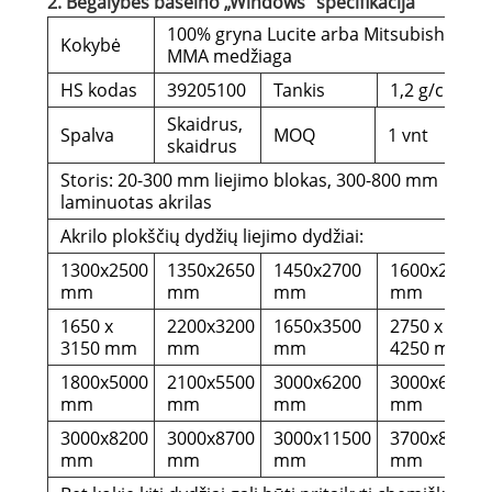
2. Begalybės baseino „Windows“ specifikacija
100% gryna Lucite arba Mitsubishi
Kokybė
MMA medžiaga
HS kodas
39205100
Tankis
1,2 g/cm3
Skaidrus,
Spalva
MOQ
1 vnt
skaidrus
Storis: 20-300 mm liejimo blokas, 300-800 mm
laminuotas akrilas
Akrilo plokščių dydžių liejimo dydžiai:
1300x2500
1350x2650
1450x2700
1600x2600
mm
mm
mm
mm
1650 x
2200x3200
1650x3500
2750 x
3150 mm
mm
mm
4250 mm
1800x5000
2100x5500
3000x6200
3000x6700
mm
mm
mm
mm
3000x8200
3000x8700
3000x11500
3700x8100
mm
mm
mm
mm