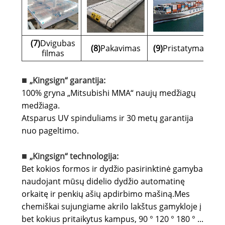
(7)
Dvigubas
(8)
Pakavimas
(9)
Pristatymas
filmas
„Kingsign“ garantija:
■
100% gryna „Mitsubishi MMA“ naujų medžiagų
medžiaga.
Atsparus UV spinduliams ir 30 metų garantija
nuo pageltimo.
„Kingsign“ technologija:
■
Bet kokios formos ir dydžio pasirinktinė gamyba
naudojant mūsų didelio dydžio automatinę
orkaitę ir penkių ašių apdirbimo mašiną.
Mes
chemiškai sujungiame akrilo lakštus gamykloje į
bet kokius pritaikytus kampus, 90 ° 120 ° 180 ° ...