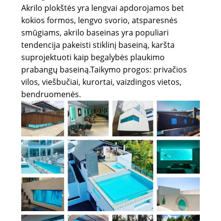
Akrilo plokštės yra lengvai apdorojamos bet
kokios formos, lengvo svorio, atsparesnės
smūgiams, akrilo baseinas yra populiari
tendencija pakeisti stiklinį baseiną, karšta
suprojektuoti kaip begalybės plaukimo
prabangų baseiną.
Taikymo progos: privačios
vilos, viešbučiai, kurortai, vaizdingos vietos,
bendruomenės.