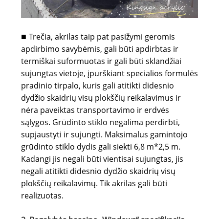
Trečia, akrilas taip pat pasižymi geromis
■
apdirbimo savybėmis, gali būti apdirbtas ir
termiškai suformuotas ir gali būti sklandžiai
sujungtas vietoje, įpurškiant specialios formulės
pradinio tirpalo, kuris gali atitikti didesnio
dydžio skaidrių visų plokščių reikalavimus ir
nėra paveiktas transportavimo ir erdvės
sąlygos. Grūdinto stiklo negalima perdirbti,
supjaustyti ir sujungti. Maksimalus gamintojo
grūdinto stiklo dydis gali siekti 6,8 m*2,5 m.
Kadangi jis negali būti vientisai sujungtas, jis
negali atitikti didesnio dydžio skaidrių visų
plokščių reikalavimų. Tik akrilas gali būti
realizuotas.