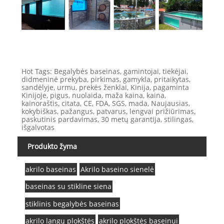
Hot Tags: Begalybės baseinas, gamintojai, tiekėjai,
didmeninė prekyba, pirkimas, gamykla, pritaikytas,
sandėlyje, urmu, prekės ženklai, Kinija, pagaminta
Kinijoje, pigus, nuolaida, maža kaina, kaina,
kainoraštis, citata, CE, FDA, SGS, mada, Naujausias,
kokybiškas, pažangus, patvarus, lengvai prižiūrimas,
paskutinis pardavimas, 30 metų garantija, stilingas,
išgalvotas
Produkto žyma
akrilo baseinas
Akrilo baseino sienelė
baseinas su stikline siena
stiklinis begalybės baseinas
akrilo langų plokštės
akrilo plokštės baseinui