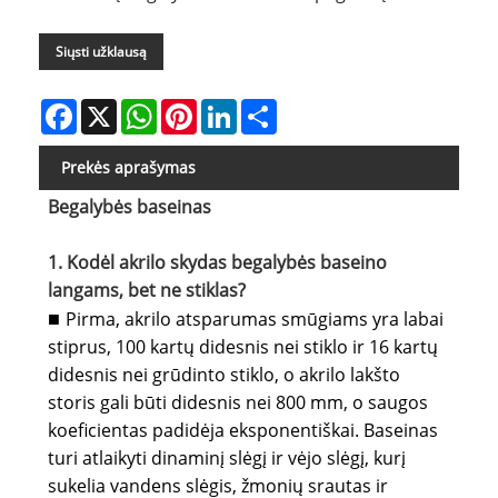
Siųsti užklausą
Facebook
X
WhatsApp
Pinterest
LinkedIn
Share
Prekės aprašymas
Begalybės baseinas
1. Kodėl akrilo skydas begalybės baseino
langams, bet ne stiklas?
Pirma, akrilo atsparumas smūgiams yra labai
■
stiprus, 100 kartų didesnis nei stiklo ir 16 kartų
didesnis nei grūdinto stiklo, o akrilo lakšto
storis gali būti didesnis nei 800 mm, o saugos
koeficientas padidėja eksponentiškai. Baseinas
turi atlaikyti dinaminį slėgį ir vėjo slėgį, kurį
sukelia vandens slėgis, žmonių srautas ir