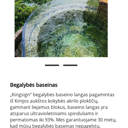
Begalybės baseinas
„Kingsign“ begalybės baseino langas pagamintas
iš Kinijos aukštos kokybės akrilo plokščių,
gaminant liejamus blokus, baseino langas yra
atsparus ultravioletiniams spinduliams ir
permatomas iki 93%. Mes garantuojame 30 metų,
kad mūsų begalybės baseinas nepagelstų.