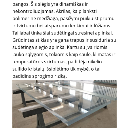
bangos. Šis slėgis yra dinamiškas ir
nekontroliuojamas. Akrilas, kaip lanksti
polimerinė medžiaga, pasižymi puikiu stiprumu
ir tvirtumu bei atsparumu lenkimui ir lūžiams.
Tai labai tinka šiai sudėtingai stresinei aplinkai.
Grūdintas stiklas yra gana trapus ir susiduria su
sudėtinga slėgio aplinka. Kartu su įvairiomis
lauko sąlygomis, tokiomis kaip saulė, klimatas ir
temperatūros skirtumas, padidėja nikelio
sulfido kristalų išsiplėtimo tikimybė, o tai
padidins sprogimo riziką.