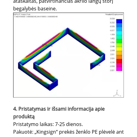
ataskaitas, patvirtinančias akrilo langų storį
begalybės baseine.
4. Pristatymas ir išsami informacija apie
produktą
Pristatymo laikas: 7-25 dienos.
Pakuotė: „Kingsign“ prekės ženklo PE plėvelė ant