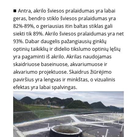
Antra, akrilo šviesos pralaidumas yra labai
■
geras, bendro stiklo šviesos pralaidumas yra
82%-89%, o geriausias itin baltas stiklas gali
siekti tik 89%. Akrilo šviesos pralaidumas yra net
93%. Dabar daugelis pažangiausių ginklų
optinių taikiklių ir didelio tikslumo optinių lęšių
yra pagaminti iš akrilo. Akrilas naudojamas
skaidriuose baseinuose, akvariumuose ir
akvariumo projektuose. Skaidrus žiūrėjimo
paviršius yra lengvas ir minkštas, o vizualinis
efektas yra labai spalvingas.