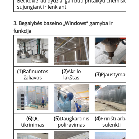
Bet kokie kiti dydžiai gali būti pritaikyti chemiškai
sujungiant ir lenkiant
3. Begalybės baseino „Windows“ gamyba ir
funkcija
(1)
Rafinuotos
(2)
Akrilo
(3)
Pjaustymas
žaliavos
lakštas
(6)
QC
(5)
Daugkartinis
(4)
Pririšti arba
tikrinimas
poliravimas
sulenkti