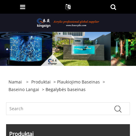
Namai
>
Produktai
>
Plaukiojimo Baseinas
>
Baseino Langai
> Begalybės baseinas
Produktai