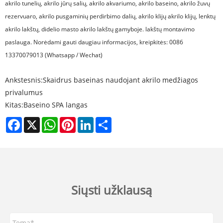
akrilo tunelių, akrilo jūrų salių, akrilo akvariumo, akrilo baseino, akrilo žuvų
rezervuaro, akrilo pusgaminių perdirbimo dalių, akrilo klijų akrilo klijų, lenktų
akrilo lakštų, didelio masto akrilo lakštų gamyboje. lakštų montavimo
paslauga. Norėdami gauti daugiau informacijos, kreipkitės: 0086
13370079013 (Whatsapp / Wechat)
Ankstesnis:
Skaidrus baseinas naudojant akrilo medžiagos
privalumus
Kitas:
Baseino SPA langas
Facebook
X
WhatsApp
Pinterest
LinkedIn
Share
Siųsti užklausą