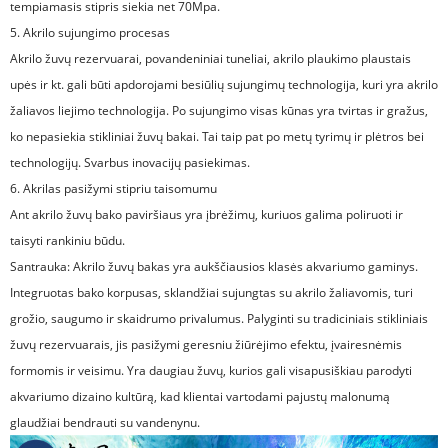
tempiamasis stipris siekia net 70Mpa.
5. Akrilo sujungimo procesas
Akrilo žuvų rezervuarai, povandeniniai tuneliai, akrilo plaukimo plaustais
upės ir kt. gali būti apdorojami besiūlių sujungimų technologija, kuri yra akrilo
žaliavos liejimo technologija. Po sujungimo visas kūnas yra tvirtas ir gražus,
ko nepasiekia stikliniai žuvų bakai. Tai taip pat po metų tyrimų ir plėtros bei
technologijų. Svarbus inovacijų pasiekimas.
6. Akrilas pasižymi stipriu taisomumu
Ant akrilo žuvų bako paviršiaus yra įbrėžimų, kuriuos galima poliruoti ir
taisyti rankiniu būdu.
Santrauka: Akrilo žuvų bakas yra aukščiausios klasės akvariumo gaminys.
Integruotas bako korpusas, sklandžiai sujungtas su akrilo žaliavomis, turi
grožio, saugumo ir skaidrumo privalumus. Palyginti su tradiciniais stikliniais
žuvų rezervuarais, jis pasižymi geresniu žiūrėjimo efektu, įvairesnėmis
formomis ir veisimu. Yra daugiau žuvų, kurios gali visapusiškiau parodyti
akvariumo dizaino kultūrą, kad klientai vartodami pajustų malonumą
glaudžiai bendrauti su vandenynu.