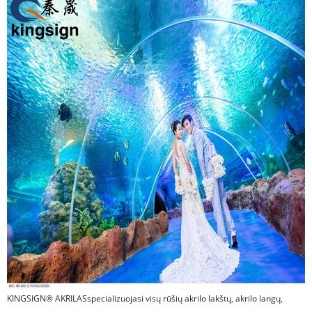
KINGSIGN® AKRILAS
specializuojasi visų rūšių akrilo lakštų, akrilo langų,