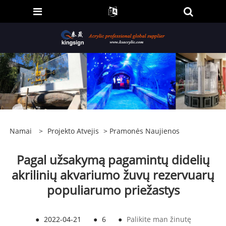
Namai
>
Projekto Atvejis
>
Pramonės Naujienos
Pagal užsakymą pagamintų didelių
akrilinių akvariumo žuvų rezervuarų
populiarumo priežastys
●
2022-04-21
●
6
●
Palikite man žinutę