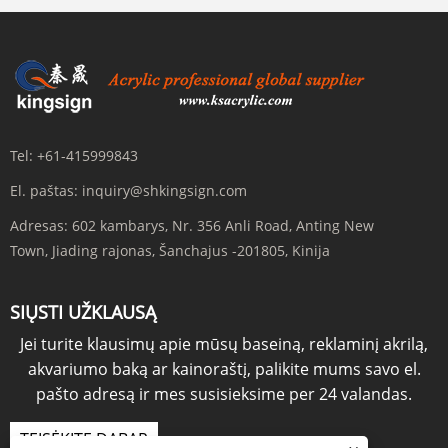
Tel:
+61-415999843
El. paštas:
inquiry@shkingsign.com
Adresas:
602 kambarys, Nr. 356 Anli Road, Anting New
Town, Jiading rajonas, Šanchajus -201805, Kinija
SIŲSTI UŽKLAUSĄ
Jei turite klausimų apie mūsų baseiną, reklaminį akrilą,
akvariumo baką ar kainoraštį, palikite mums savo el.
pašto adresą ir mes susisieksime per 24 valandas.
TEISĖKITE DABAR