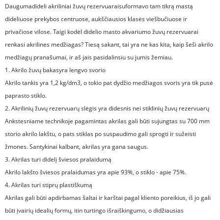
Dauguma
dideli akriliniai žuvų rezervuarai
suformavo tam tikrą mastą
dideliuose prekybos centruose, aukščiausios klasės viešbučiuose ir
privačiose vilose. Taigi kodėl didelio masto akvariumo žuvų rezervuarai
renkasi akrilines medžiagas? Tiesą sakant, tai yra ne kas kita, kaip šeši akrilo
medžiagų pranašumai, ir aš jais pasidalinsiu su jumis žemiau.
1.
Akrilo žuvų bakas
yra lengvo svorio
Akrilo tankis yra 1,2 kg/dm3, o tokio pat dydžio medžiagos svoris yra tik pusė
paprasto stiklo.
2. Akrilinių žuvų rezervuarų slėgis yra didesnis nei stiklinių žuvų rezervuarų
Ankstesniame technikoje pagamintas akrilas gali būti sujungtas su 700 mm
storio akrilo lakštu, o pats stiklas po suspaudimo gali sprogti ir sužeisti
žmones. Santykinai kalbant, akrilas yra gana saugus.
3. Akrilas turi didelį šviesos pralaidumą
Akrilo lakšto šviesos pralaidumas yra apie 93%, o stiklo - apie 75%.
4. Akrilas turi stiprų plastiškumą
Akrilas gali būti apdirbamas šaltai ir karštai pagal kliento poreikius, iš jo gali
būti įvairių idealių formų, itin turtingo išraiškingumo, o didžiausias