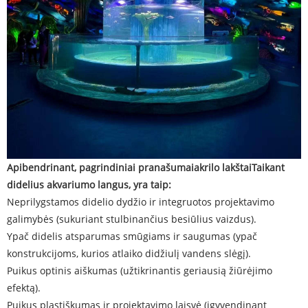
Apibendrinant, pagrindiniai pranašumai
akrilo lakštai
Taikant
didelius akvariumo langus, yra taip:
Neprilygstamos didelio dydžio ir integruotos projektavimo
galimybės (sukuriant stulbinančius besiūlius vaizdus).
Ypač didelis atsparumas smūgiams ir saugumas (ypač
konstrukcijoms, kurios atlaiko didžiulį vandens slėgį).
Puikus optinis aiškumas (užtikrinantis geriausią žiūrėjimo
efektą).
Puikus plastiškumas ir projektavimo laisvė (įgyvendinant