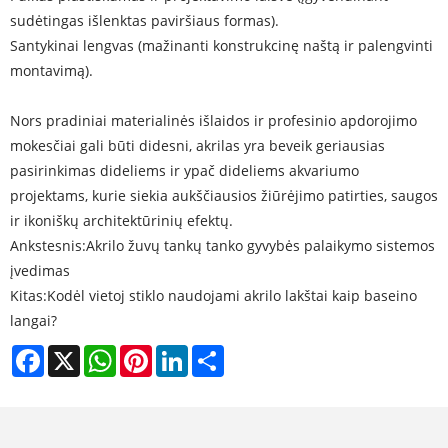
sudėtingas išlenktas paviršiaus formas).
Santykinai lengvas (mažinanti konstrukcinę naštą ir palengvinti
montavimą).
Nors pradiniai materialinės išlaidos ir profesinio apdorojimo
mokesčiai gali būti didesni, akrilas yra beveik geriausias
pasirinkimas dideliems ir ypač dideliems akvariumo
projektams, kurie siekia aukščiausios žiūrėjimo patirties, saugos
ir ikoniškų architektūrinių efektų.
Ankstesnis:
Akrilo žuvų tankų tanko gyvybės palaikymo sistemos
įvedimas
Kitas:
Kodėl vietoj stiklo naudojami akrilo lakštai kaip baseino
langai?
Facebook
X
WhatsApp
Pinterest
LinkedIn
Share