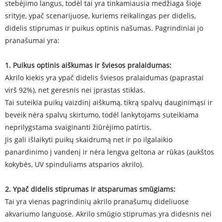
stebėjimo langus, todėl tai yra tinkamiausia medžiaga šioje
srityje, ypač scenarijuose, kuriems reikalingas per didelis,
didelis stiprumas ir puikus optinis našumas. Pagrindiniai jo
pranašumai yra:
1. Puikus optinis aiškumas ir šviesos pralaidumas:
Akrilo kiekis yra ypač didelis šviesos pralaidumas (paprastai
virš 92%), net geresnis nei įprastas stiklas.
Tai suteikia puikų vaizdinį aiškumą, tikrą spalvų dauginimąsi ir
beveik nėra spalvų skirtumo, todėl lankytojams suteikiama
neprilygstama svaiginanti žiūrėjimo patirtis.
Jis gali išlaikyti puikų skaidrumą net ir po ilgalaikio
panardinimo į vandenį ir nėra lengva geltona ar rūkas (aukštos
kokybės, UV spinduliams atsparios akrilo).
2. Ypač didelis stiprumas ir atsparumas smūgiams:
Tai yra vienas pagrindinių akrilo pranašumų dideliuose
akvariumo languose. Akrilo smūgio stiprumas yra didesnis nei