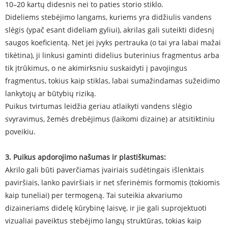
10–20 kartų didesnis nei to paties storio stiklo.
Dideliems stebėjimo langams, kuriems yra didžiulis vandens
slėgis (ypač esant dideliam gyliui), akrilas gali suteikti didesnį
saugos koeficientą. Net jei įvyks pertrauka (o tai yra labai mažai
tikėtina), ji linkusi gaminti didelius buterinius fragmentus arba
tik įtrūkimus, o ne akimirksniu suskaidyti į pavojingus
fragmentus, tokius kaip stiklas, labai sumažindamas sužeidimo
lankytojų ar būtybių riziką.
Puikus tvirtumas leidžia geriau atlaikyti vandens slėgio
svyravimus, žemės drebėjimus (laikomi dizaine) ar atsitiktiniu
poveikiu.
3. Puikus apdorojimo našumas ir plastiškumas:
Akrilo gali būti paverčiamas įvairiais sudėtingais išlenktais
paviršiais, lanko paviršiais ir net sferinėmis formomis (tokiomis
kaip tuneliai) per termogeną. Tai suteikia akvariumo
dizaineriams didelę kūrybinę laisvę, ir jie gali suprojektuoti
vizualiai paveiktus stebėjimo langų struktūras, tokias kaip