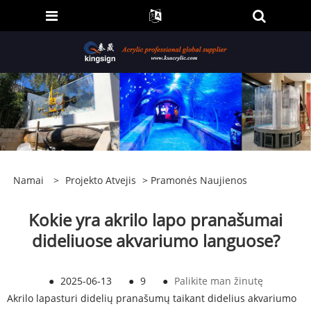
Namai
>
Projekto Atvejis
>
Pramonės Naujienos
Kokie yra akrilo lapo pranašumai
dideliuose akvariumo languose?
●
2025-06-13
●
9
●
Palikite man žinutę
Akrilo lapas
turi didelių pranašumų taikant didelius akvariumo