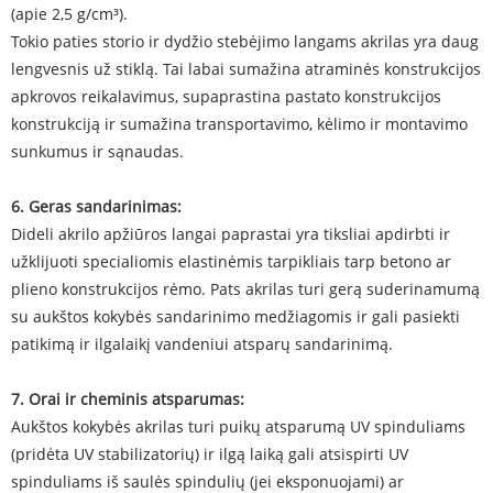
(apie 2,5 g/cm³).
Tokio paties storio ir dydžio stebėjimo langams akrilas yra daug
lengvesnis už stiklą. Tai labai sumažina atraminės konstrukcijos
apkrovos reikalavimus, supaprastina pastato konstrukcijos
konstrukciją ir sumažina transportavimo, kėlimo ir montavimo
sunkumus ir sąnaudas.
6. Geras sandarinimas:
Dideli akrilo apžiūros langai paprastai yra tiksliai apdirbti ir
užklijuoti specialiomis elastinėmis tarpikliais tarp betono ar
plieno konstrukcijos rėmo. Pats akrilas turi gerą suderinamumą
su aukštos kokybės sandarinimo medžiagomis ir gali pasiekti
patikimą ir ilgalaikį vandeniui atsparų sandarinimą.
7. Orai ir cheminis atsparumas:
Aukštos kokybės akrilas turi puikų atsparumą UV spinduliams
(pridėta UV stabilizatorių) ir ilgą laiką gali atsispirti UV
spinduliams iš saulės spindulių (jei eksponuojami) ar