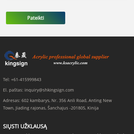
Pateikti
Tel:
+61-415999843
El. paštas:
inquiry@shkingsign.com
Adresas:
602 kambarys, Nr. 356 Anli Road, Anting New
Town, Jiading rajonas, Šanchajus -201805, Kinija
SIŲSTI UŽKLAUSĄ