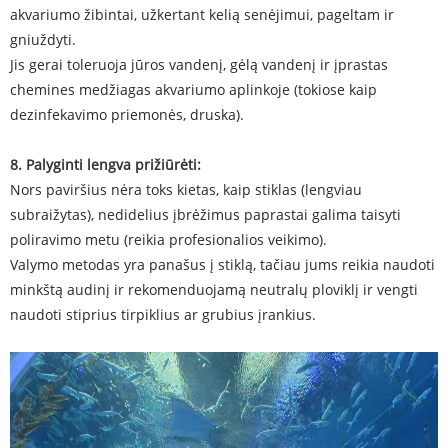
akvariumo žibintai, užkertant kelią senėjimui, pageltam ir
gniuždyti.
Jis gerai toleruoja jūros vandenį, gėlą vandenį ir įprastas
chemines medžiagas akvariumo aplinkoje (tokiose kaip
dezinfekavimo priemonės, druska).
8. Palyginti lengva prižiūrėti:
Nors paviršius nėra toks kietas, kaip stiklas (lengviau
subraižytas), nedidelius įbrėžimus paprastai galima taisyti
poliravimo metu (reikia profesionalios veikimo).
Valymo metodas yra panašus į stiklą, tačiau jums reikia naudoti
minkštą audinį ir rekomenduojamą neutralų ploviklį ir vengti
naudoti stiprius tirpiklius ar grubius įrankius.