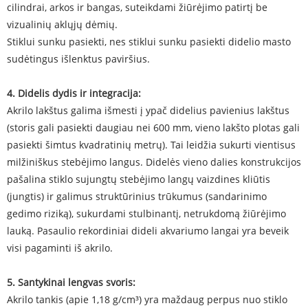
cilindrai, arkos ir bangas, suteikdami žiūrėjimo patirtį be
vizualinių aklųjų dėmių.
Stiklui sunku pasiekti, nes stiklui sunku pasiekti didelio masto
sudėtingus išlenktus paviršius.
4. Didelis dydis ir integracija:
Akrilo lakštus galima išmesti į ypač didelius pavienius lakštus
(storis gali pasiekti daugiau nei 600 mm, vieno lakšto plotas gali
pasiekti šimtus kvadratinių metrų). Tai leidžia sukurti vientisus
milžiniškus stebėjimo langus. Didelės vieno dalies konstrukcijos
pašalina stiklo sujungtų stebėjimo langų vaizdines kliūtis
(jungtis) ir galimus struktūrinius trūkumus (sandarinimo
gedimo riziką), sukurdami stulbinantį, netrukdomą žiūrėjimo
lauką. Pasaulio rekordiniai dideli akvariumo langai yra beveik
visi pagaminti iš akrilo.
5. Santykinai lengvas svoris:
Akrilo tankis (apie 1,18 g/cm³) yra maždaug perpus nuo stiklo